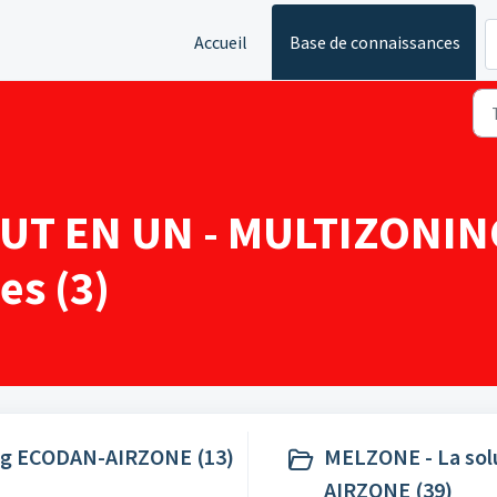
Accueil
Base de connaissances
T EN UN - MULTIZONING 
es (3)
ing ECODAN-AIRZONE (13)
MELZONE - La sol
AIRZONE (39)