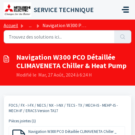
Passer au contenu principal
SERVICE TECHNIQUE
Accueil
...
Navigation W300 PCO Détaillée CLIMAVENETA Chiller & H...
Navigation W300 PCO Détaillée
CLIMAVENETA Chiller & Heat Pump
Modifié le Mar, 27 Août, 2024 à 6:24 H
FOCS / FX - I-FX / NECS / NX - I-NX / TECS - TX / MECH-IS - MEHP-IS -
MECH-IF / ERACS Version TA17
Pièces jointes (1)
Navigation W300 PCO Détaillée CLIMAVENETA Chiller _