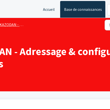
Accueil
Base de connaissances
AZODAN - La solution de zoning ECODAN-AIRZONE
AN - Adressage & config
s