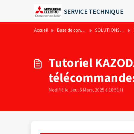
Passer au contenu principal
SERVICE TECHNIQUE
Accueil
Base de connaissances
SOLUTIONS TOUT EN UN - MULTIZONING - Conseils et Tutos techniques
K
Tutoriel KAZOD
télécommande
Modifié le Jeu, 6 Mars, 2025 à 10:51 H