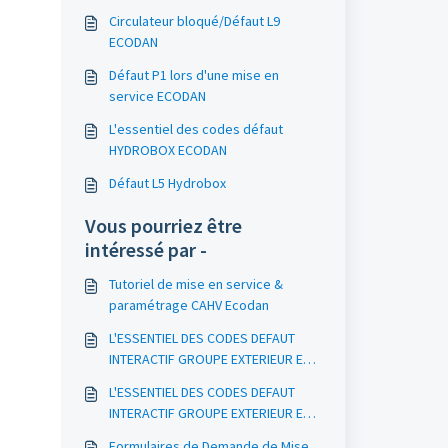
Circulateur bloqué/Défaut L9
ECODAN
Défaut P1 lors d'une mise en
service ECODAN
L'essentiel des codes défaut
HYDROBOX ECODAN
Défaut L5 Hydrobox
Vous pourriez être
intéressé par -
Tutoriel de mise en service &
paramétrage CAHV Ecodan
L'ESSENTIEL DES CODES DEFAUT
INTERACTIF GROUPE EXTERIEUR ET
INTERIEUR MR SLIM & GROUPE
L'ESSENTIEL DES CODES DEFAUT
EXTERIEUR ECODAN
INTERACTIF GROUPE EXTERIEUR ET
INTERIEUR MR SLIM & GROUPE
Formulaires de Demande de Mise