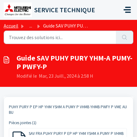
Passer au contenu principal
SERVICE TECHNIQUE
Accueil
...
Guide SAV PUHY PURY YHM-A PUMY-P PWFY-P
Guide SAV PUHY PURY YHM-A PUMY-
P PWFY-P
Modifié le Mar, 23 Juill., 2024 à 2:58 H
PUHY PURY P EP HP YHM YSHM A PUMY P VHMB YHMB PWFY P VME AU
BU
Pièces jointes (1)
SAV FRA PUHY PURY P EP HP YHM YSHM A PUMY P VHMB