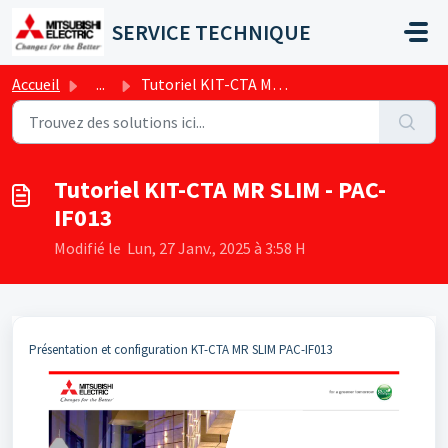
Passer au contenu principal
SERVICE TECHNIQUE
Accueil
...
Tutoriel KIT-CTA MR SLIM - PAC-IF013
Tutoriel KIT-CTA MR SLIM - PAC-
IF013
Modifié le Lun, 27 Janv., 2025 à 3:58 H
Présentation et configuration KT-CTA MR SLIM PAC-IF013