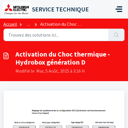
Passer au contenu principal
SERVICE TECHNIQUE
Accueil
...
Activation du Choc thermique - Hydrobox génération D
Activation du Choc thermique -
Hydrobox génération D
Modifié le Mar, 5 Août, 2025 à 3:16 H