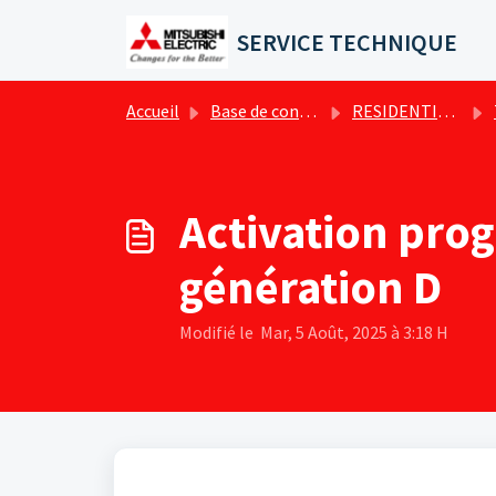
Passer au contenu principal
SERVICE TECHNIQUE
Accueil
Base de connaissances
RESIDENTIEL - Conseils & Tutos techniques
T
Activation pro
génération D
Modifié le Mar, 5 Août, 2025 à 3:18 H