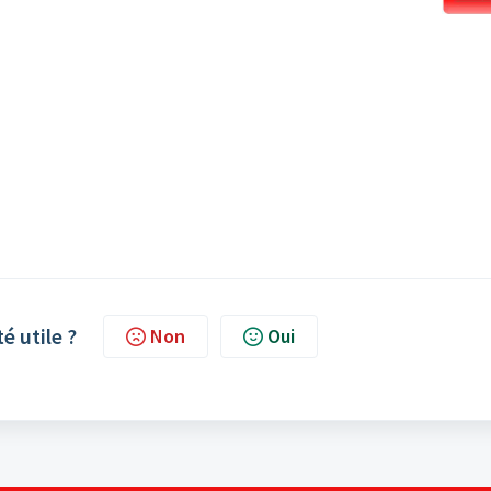
té utile ?
Non
Oui